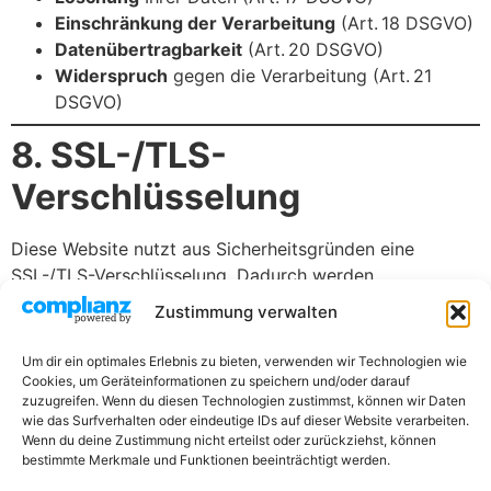
Einschränkung der Verarbeitung
(Art. 18 DSGVO)
Datenübertragbarkeit
(Art. 20 DSGVO)
Widerspruch
gegen die Verarbeitung (Art. 21
DSGVO)
8. SSL-/TLS-
Verschlüsselung
Diese Website nutzt aus Sicherheitsgründen eine
SSL-/TLS-Verschlüsselung. Dadurch werden
übertragene Daten vor dem Zugriff Dritter geschützt.
Zustimmung verwalten
9. Kontakt bei
Um dir ein optimales Erlebnis zu bieten, verwenden wir Technologien wie
Cookies, um Geräteinformationen zu speichern und/oder darauf
Datenschutzanfragen
zuzugreifen. Wenn du diesen Technologien zustimmst, können wir Daten
wie das Surfverhalten oder eindeutige IDs auf dieser Website verarbeiten.
Wenn du deine Zustimmung nicht erteilst oder zurückziehst, können
Bei Fragen zum Datenschutz oder zur Ausübung Ihrer
bestimmte Merkmale und Funktionen beeinträchtigt werden.
Rechte wenden Sie sich bitte an: