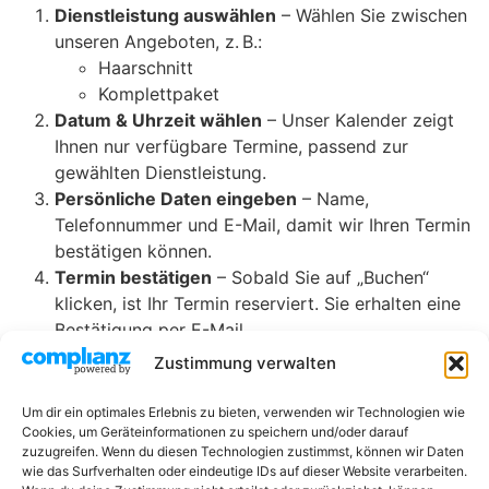
Dienstleistung auswählen
– Wählen Sie zwischen
unseren Angeboten, z. B.:
Haarschnitt
Komplettpaket
Datum & Uhrzeit wählen
– Unser Kalender zeigt
Ihnen nur verfügbare Termine, passend zur
gewählten Dienstleistung.
Persönliche Daten eingeben
– Name,
Telefonnummer und E-Mail, damit wir Ihren Termin
bestätigen können.
Termin bestätigen
– Sobald Sie auf „Buchen“
klicken, ist Ihr Termin reserviert. Sie erhalten eine
Bestätigung per E-Mail.
Zustimmung verwalten
Hinweis:
Änderungen oder Stornierungen sind bis zu 30 Minuten
Um dir ein optimales Erlebnis zu bieten, verwenden wir Technologien wie
vorher möglich.
Cookies, um Geräteinformationen zu speichern und/oder darauf
zuzugreifen. Wenn du diesen Technologien zustimmst, können wir Daten
wie das Surfverhalten oder eindeutige IDs auf dieser Website verarbeiten.
Bitte buchen Sie rechtzeitig, um Ihren Wunschtermin zu